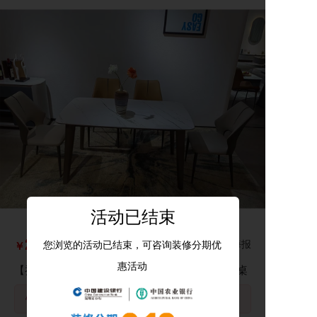
活动已结束
2299
海报
您浏览的活动已结束，可咨询装修分期优
￥
/套
惠活动
【乔治.卡萨】微晶石餐桌1+4椅1.4*0.8微晶石餐桌
钜惠亮点：线下百万现金补贴疯狂返