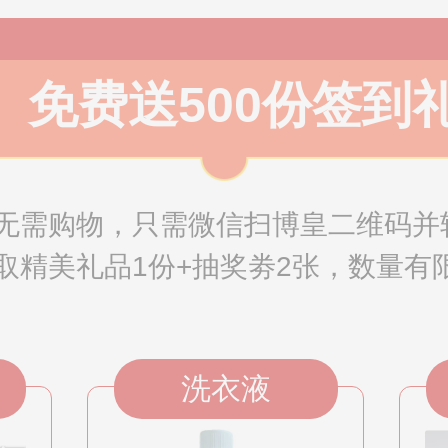
免费送500份签到
无需购物，只需微信扫博皇二维码并
取精美礼品1份+抽奖劵2张，数量有限
洗衣液