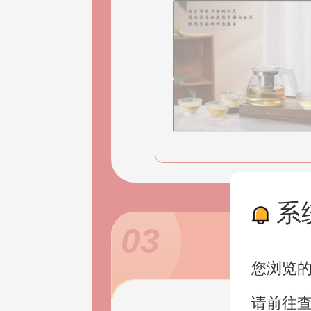
系
03
您浏览
请前往