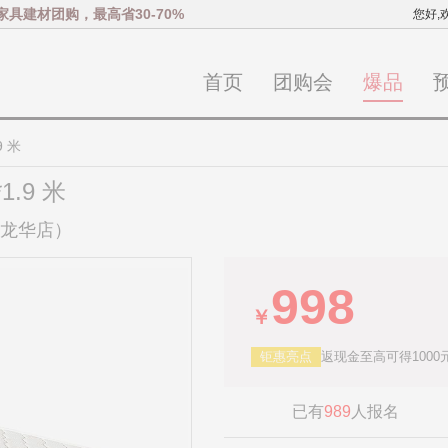
家具建材团购，最高省30-70%
您好,
首页
团购会
爆品
9 米
1.9 米
（龙华店）
998
￥
钜惠亮点
返现金至高可得1000
已有
989
人报名