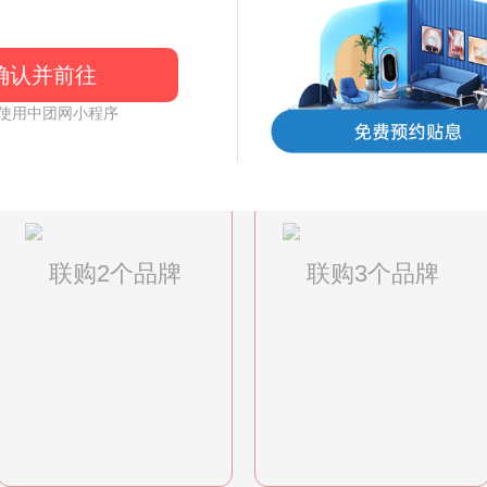
个品牌购物实付满2000元，并且联
（二选一）1个+2张抽奖劵，联购3
确认并前往
购4个品牌及以上可领取品牌微波炉1
使用中团网小程序
品牌榨汁机
品牌电饭锅
联购2个品牌
联购3个品牌