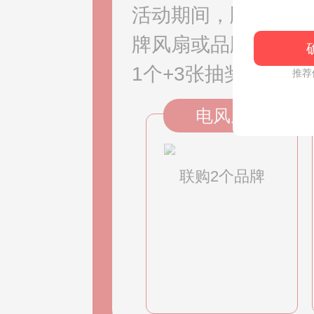
活动期间，顾客在每
牌风扇或品牌榨汁机
1个+3张抽奖劵，联
推荐
电风扇
联购2个品牌