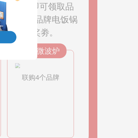
购2个品牌即可领取品
个品牌领取品牌电饭锅
个+5张抽奖劵。
品牌微波炉
联购4个品牌