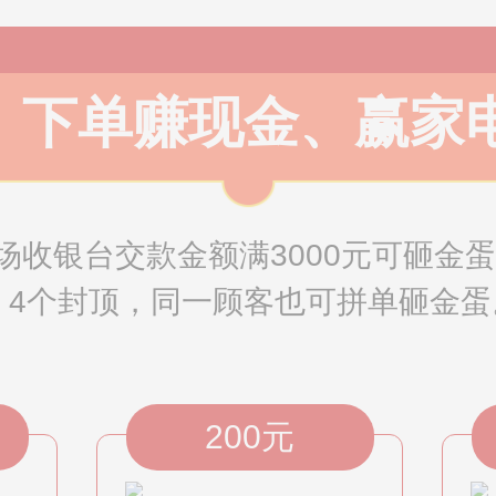
下单赚现金、赢家
收银台交款金额满3000元可砸金蛋1
，4个封顶，同一顾客也可拼单砸金蛋
200元