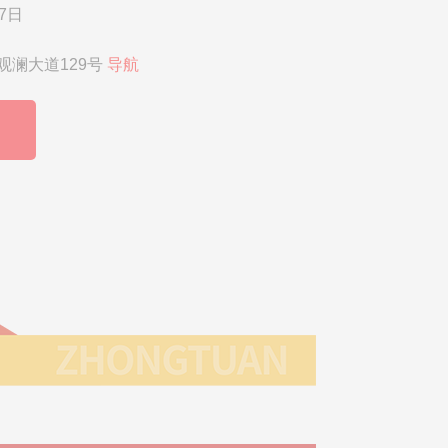
7日
观澜大道129号
导航