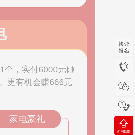
电
个，实付6000元砸
。更有机会赚666元
家电豪礼