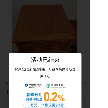
活动已结束
您浏览的活动已结束，可咨询装修分期优
惠活动
1000
海报
￥
/套
【金玉堂】花梨角几
钜惠亮点：4999元现金免单