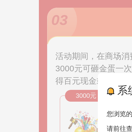
03
活动期间，在商场消
3000元可砸金蛋一
得百元现金或家居用
系
3000元
您浏览
请前往