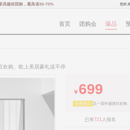
家具建材团购，最高省30-70%
您好,
首页
团购会
爆品
惠狂欢购、欧上美居豪礼送不停
699
￥
钜惠亮点
五一国补盛惠狂欢购
已有
721
人报名