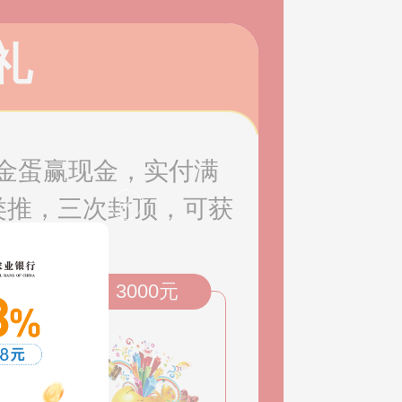
礼
金蛋赢现金，实付满
此类推，三次封顶，可获
元
3000元