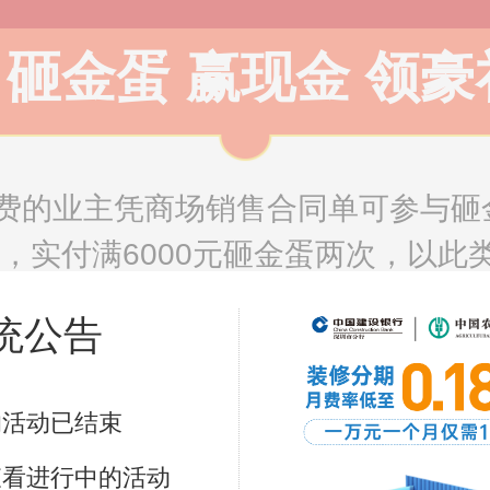
砸金蛋 赢现金 领豪
费的业主凭商场销售合同单可参与砸
次，实付满6000元砸金蛋两次，以
品。
统公告
3000元
3000元
3000
的活动已结束
查看进行中的活动