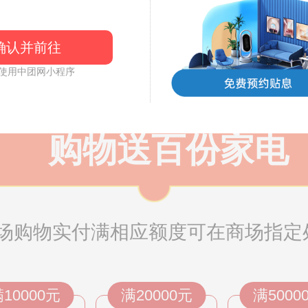
确认并前往
15元
30元
50元
使用中团网小程序
购物送百份家电
场购物实付满相应额度可在商场指定
10000元
满20000元
满5000