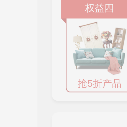
权益四
抢5折产品