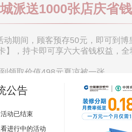
城派送1000张店庆省
4日活动期间，顾客预存50元，即可到
卡】，持卡即可享六大省钱权益，全城
到领取价值498元夏凉被一张
元无门槛现金通用消费券
统公告
现金返现
购特权
台、现金等抽奖券2张
的活动已结束
8月24日自助餐狂欢夜活动
查看进行中的活动