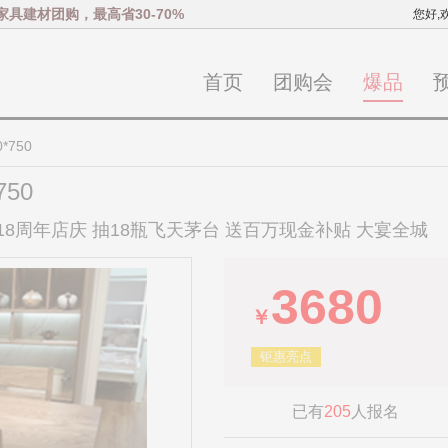
家具建材团购，最高省30-70%
您好,
首页
团购会
爆品
*750
750
 18周年店庆 抽18瓶飞天茅台 送百万现金补贴 大宴全城
3680
￥
钜惠亮点
已有
205
人报名