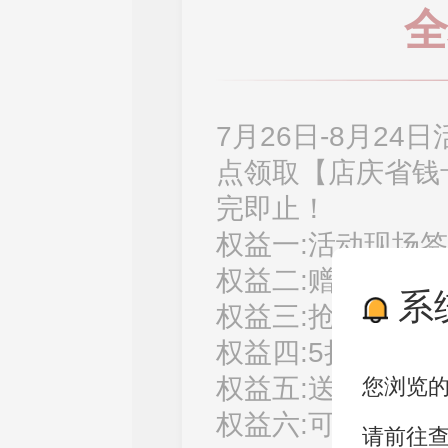
全
7月26日-8月2
点领取【店庆省钱
完即止！
权益一:活动现场签
权益二:赠送200
系
权益三:抢5000元
权益四:5折产品抢
权益五:送飞天茅
您浏览
权益六:可享受全家
请前往