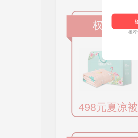
权益一
推荐
498元夏凉被