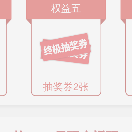
权益五
抽奖券2张