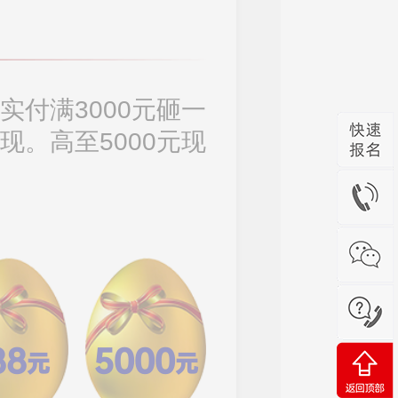
实付满3000元砸一
现。高至5000元现
88
5000
元
元