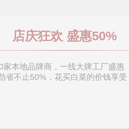
店庆狂欢 盛惠50%
00家本地品牌商，一线大牌工厂盛惠
劲省不止50%，花买白菜的价钱享受