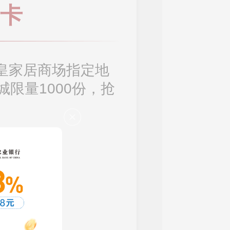
钱卡
博皇家居商场指定地
限量1000份，抢