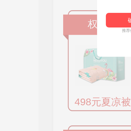
权益一
推荐
498元夏凉被