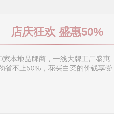
店庆狂欢 盛惠50%
00家本地品牌商，一线大牌工厂盛惠
劲省不止50%，花买白菜的价钱享受