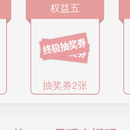
权益五
抽奖券2张