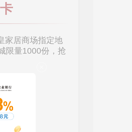
钱卡
博皇家居商场指定地
限量1000份，抢