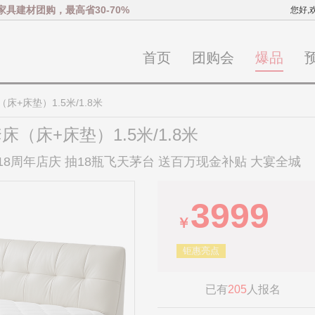
家具建材团购，最高省30-70%
您好,
首页
团购会
爆品
床+床垫）1.5米/1.8米
（床+床垫）1.5米/1.8米
 18周年店庆 抽18瓶飞天茅台 送百万现金补贴 大宴全城
3999
￥
钜惠亮点
已有
205
人报名