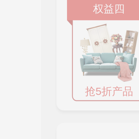
权益四
抢5折产品