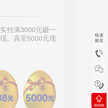
实付满3000元砸一
现。高至5000元现
88
5000
元
元