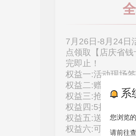
全
7月26日-8月2
点领取【店庆省钱
完即止！
权益一:活动现场签
权益二:赠送200
系
权益三:抢5000元
权益四:5折产品抢
权益五:送飞天茅
您浏览
权益六:可享受全家
请前往