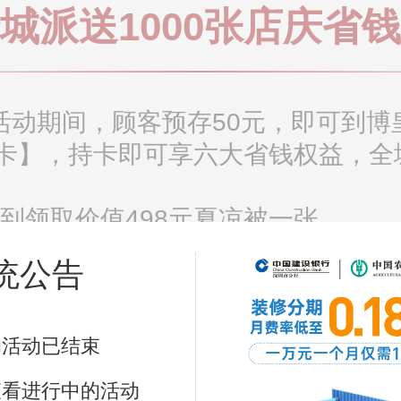
城派送1000张店庆省
4日活动期间，顾客预存50元，即可到
卡】，持卡即可享六大省钱权益，全城
到领取价值498元夏凉被一张
元无门槛现金通用消费券
统公告
现金返现
购特权
台、现金等抽奖券2张
的活动已结束
8月24日自助餐狂欢夜活动
查看进行中的活动