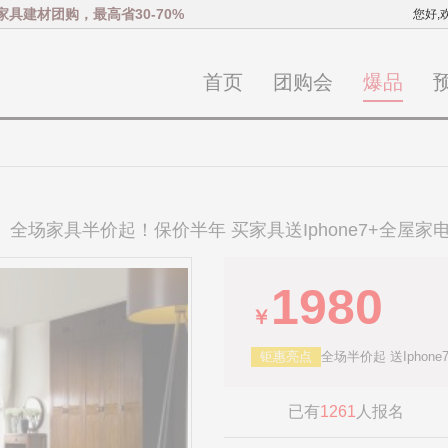
家具建材团购，最高省30-70%
您好,
首页
团购会
爆品
）全场家具半价起！保价半年 买家具送Iphone7+全屋家
1980
￥
钜惠亮点
全场半价起 送Iphon
已有
1261
人报名