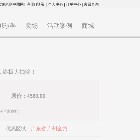
欢迎来到中团网!
[注册]
[登录]
|
个人中心
|
订单中心
|
索票查询
预购/券
卖场
活动案例
商城
电 终极大抽奖！
原价：4580.00
e7+全屋家电
优惠区域：
广东省 广州全城