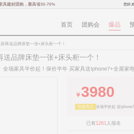
家具建材团购，最高省30-70%
您好,
首页
团购会
爆品
米大床再送品牌床垫一张+床头柜一个！
床再送品牌床垫一张+床头柜一个！
）全场家具半价起！保价半年 买家具送Iphone7+全屋家
3980
￥
钜惠亮点
全场半价起 送Iphon
已有
1261
人报名