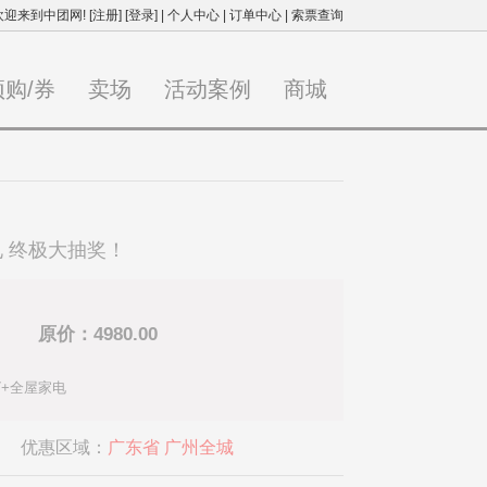
欢迎来到中团网!
[注册]
[登录]
|
个人中心
|
订单中心
|
索票查询
预购/券
卖场
活动案例
商城
电 终极大抽奖！
原价：4980.00
e7+全屋家电
优惠区域：
广东省 广州全城