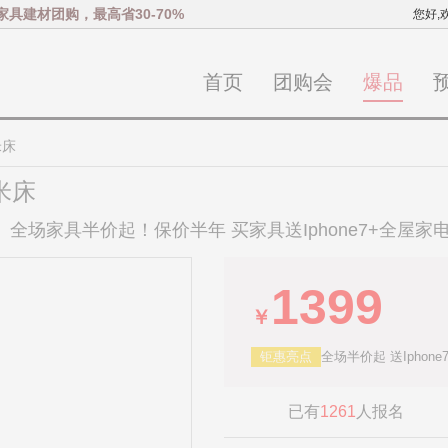
家具建材团购，最高省30-70%
您好,
首页
团购会
爆品
米床
米床
）全场家具半价起！保价半年 买家具送Iphone7+全屋家
1399
￥
钜惠亮点
全场半价起 送Iphon
已有
1261
人报名