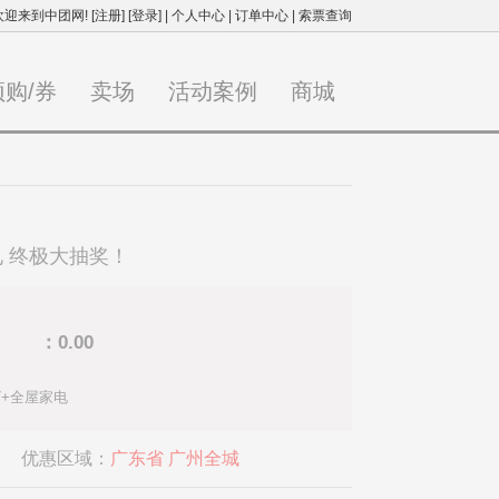
欢迎来到中团网!
[注册]
[登录]
|
个人中心
|
订单中心
|
索票查询
预购/券
卖场
活动案例
商城
电 终极大抽奖！
：0.00
e7+全屋家电
优惠区域：
广东省 广州全城