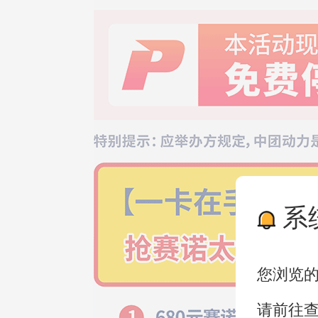
系
您浏览
请前往