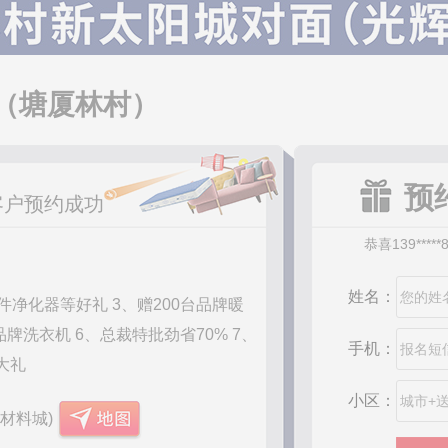
恭喜150****
恭喜*****-
恭喜136****
恭喜138****
D（塘厦林村）
恭喜152****
恭喜185****
恭喜138****
恭喜133****
预
客户预约成功
恭喜139****
恭喜137****
恭喜135****
恭喜139****
姓名：
0件净化器等好礼 3、赠200台品牌暖
恭喜135****
恭喜137****
台品牌洗衣机 6、总裁特批劲省70% 7、
手机：
恭喜150****
大礼
恭喜156****
小区：
恭喜189****
材料城)
恭喜136****