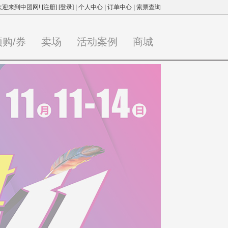
欢迎来到中团网!
[注册]
[登录]
|
个人中心
|
订单中心
|
索票查询
预购/券
卖场
活动案例
商城