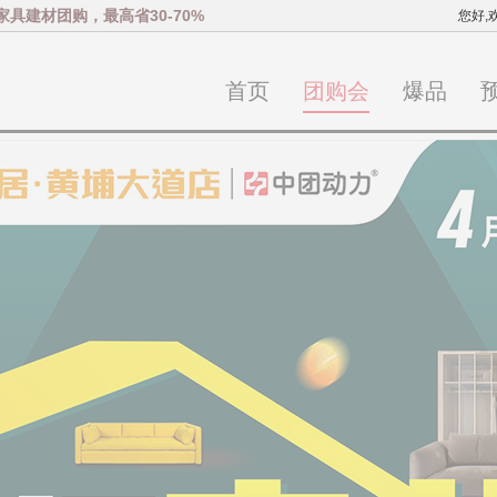
家具建材团购，最高省30-70%
您好,
首页
团购会
爆品