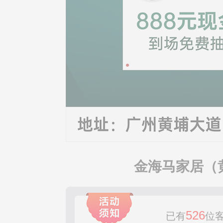
金海马家居（
526
已有
位