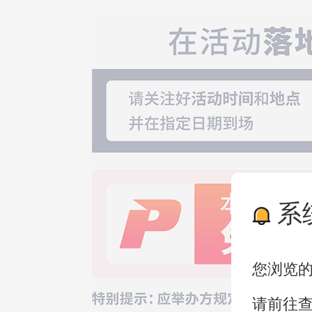
系
您浏览
请前往