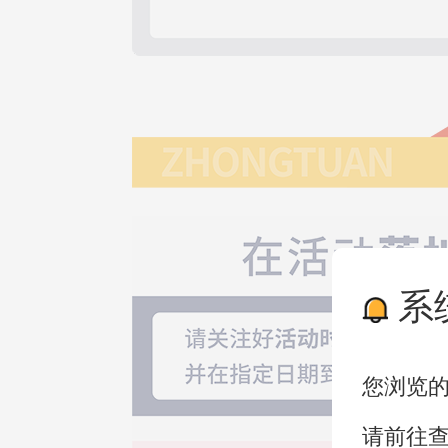
系
您浏览
请前往