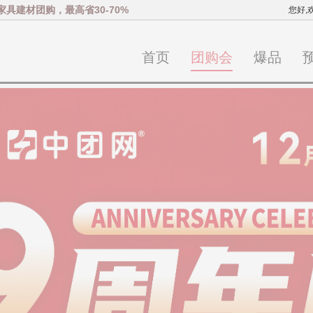
家具建材团购，最高省30-70%
您好,
首页
团购会
爆品