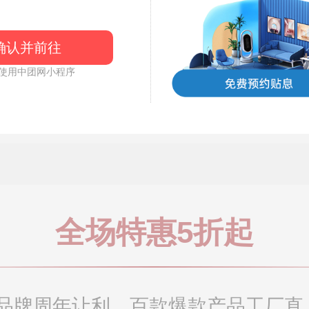
恭喜135****
恭喜188****
恭喜136****
确认并前往
恭喜137****
使用中团网小程序
恭喜188****
恭喜186****
恭喜135****
恭喜159****
恭喜132****
恭喜181****
全场特惠5折起
品牌周年让利，百款爆款产品工厂直