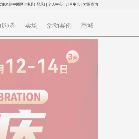
欢迎来到中团网!
[注册]
[登录]
|
个人中心
|
订单中心
|
索票查询
预购/券
卖场
活动案例
商城