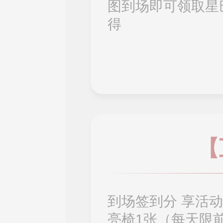
图到场即可领取星
得
【
到场签到分 享活
亮椅1张（每天限