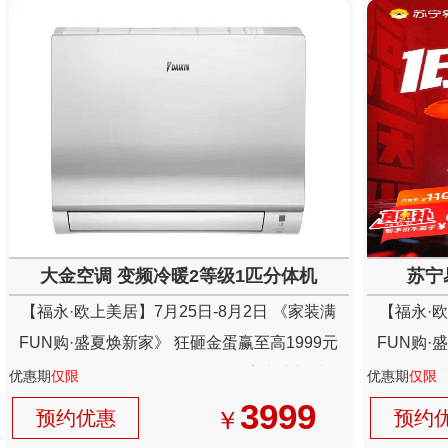
大金空调 变频冷暖2等级1匹分体机
苏宁
【福永·欧上美居】7月25日-8月2日 《家装满
【福永·欧
FUN购·盛夏焕新家》 狂砸金蛋赢至高1999元
FUN购·
现金+抽4999元现金免单+送百份家电壕礼以及
现金+抽4
优惠期
仅限
优惠期
仅限
300份新业主礼免费领
3999
￥
预约优惠
预约