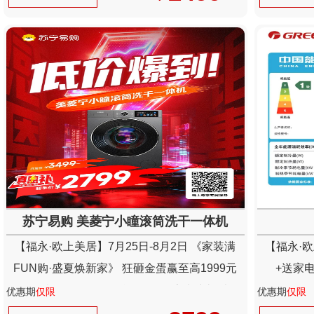
苏宁易购 美菱宁小瞳滚筒洗干一体机
【福永·欧上美居】7月25日-8月2日 《家装满
【福永·欧
FUN购·盛夏焕新家》 狂砸金蛋赢至高1999元
+送家电
现金+抽4999元现金免单+送百份家电壕礼以及
优惠期
仅限
优惠期
仅限
300份新业主礼免费领