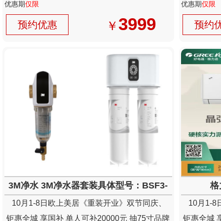
优惠期
仅限
优惠期
仅限
3999
￥
预约优惠
预约
3M净水 3M净水器套装具体型号：BSF3-
格
40BK+UT-V690
10月1-8日欧上美居《重装开业》双节同庆、
10月1
钜惠全城 享国补 单人可补20000元 抽75寸品牌
钜惠全城 享