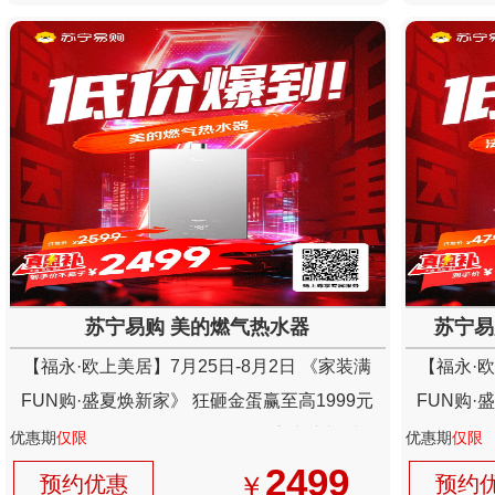
苏宁易购 美的燃气热水器
苏宁易
【福永·欧上美居】7月25日-8月2日 《家装满
【福永·欧
FUN购·盛夏焕新家》 狂砸金蛋赢至高1999元
FUN购·
现金+抽4999元现金免单+送百份家电壕礼以及
现金+抽4
优惠期
仅限
优惠期
仅限
300份新业主礼免费领
2499
￥
预约优惠
预约