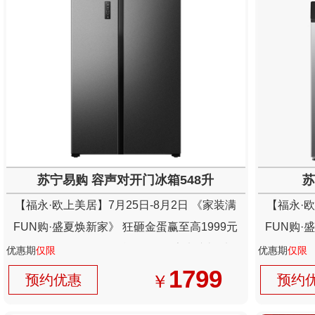
苏宁易购 容声对开门冰箱548升
苏
【福永·欧上美居】7月25日-8月2日 《家装满
【福永·欧
FUN购·盛夏焕新家》 狂砸金蛋赢至高1999元
FUN购·
现金+抽4999元现金免单+送百份家电壕礼以及
现金+抽4
优惠期
仅限
优惠期
仅限
300份新业主礼免费领
1799
￥
预约优惠
预约