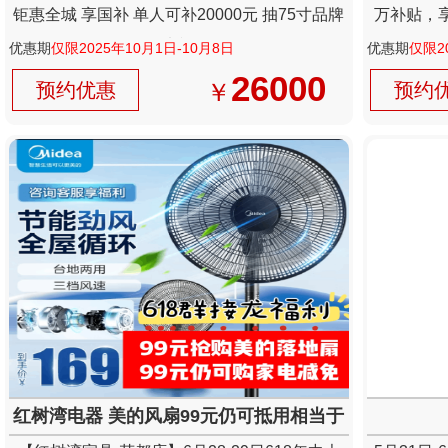
钜惠全城 享国补 单人可补20000元 抽75寸品牌
万补贴，享
电视
优惠期
仅限2025年10月1日-10月8日
优惠期
仅限2
26000
￥
预约优惠
预约
红树湾电器 美的风扇99元仍可抵用相当于