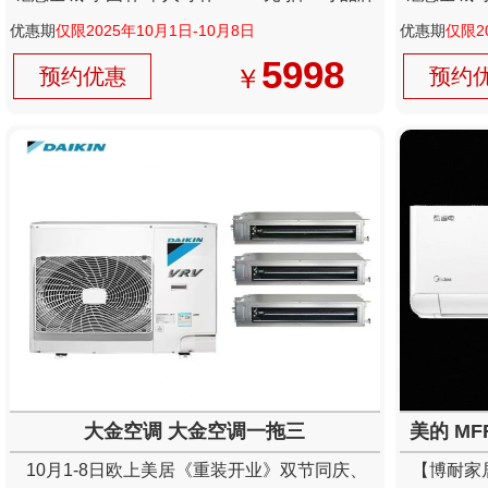
电视
优惠期
仅限2025年10月1日-10月8日
优惠期
仅限2
5998
￥
预约优惠
预约
大金空调 大金空调一拖三
美的 MF
10月1-8日欧上美居《重装开业》双节同庆、
【博耐家居