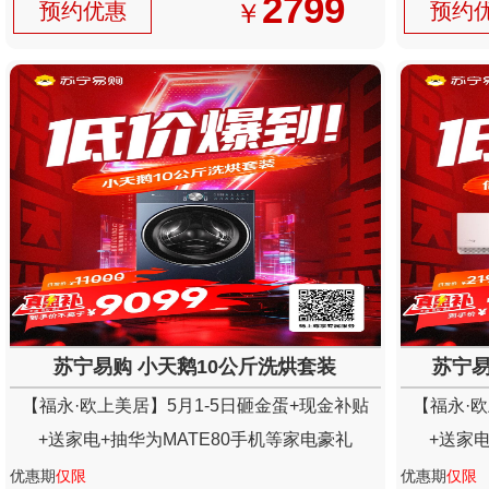
2799
￥
预约优惠
预约
苏宁易购 小天鹅10公斤洗烘套装
苏宁易
【福永·欧上美居】5月1-5日砸金蛋+现金补贴
【福永·欧
+送家电+抽华为MATE80手机等家电豪礼
+送家电
优惠期
仅限
优惠期
仅限