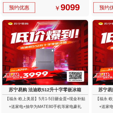
9099
￥
预约优惠
预约
苏宁易购 法迪欧512升十字零嵌冰箱
苏宁易
【福永·欧上美居】5月1-5日砸金蛋+现金补贴
【福永·欧
+送家电+抽华为MATE80手机等家电豪礼
+送家电