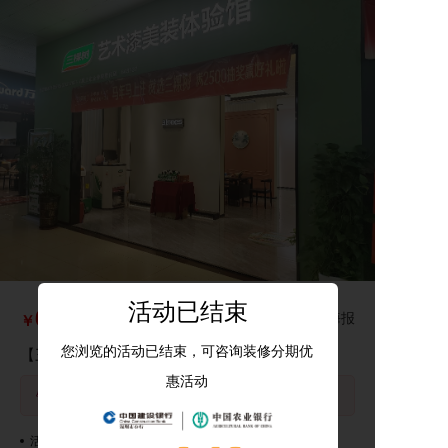
活动已结束
6800
市场价￥10800/套
海报
￥
/套
您浏览的活动已结束，可咨询装修分期优
【三棵树艺术漆】三房两厅
惠活动
钜惠亮点：
活动时间：2026年4月25-26日/5月1-5日